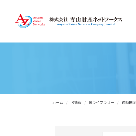
ホーム
/
IR情報
/
IRライブラリー
/
適時開