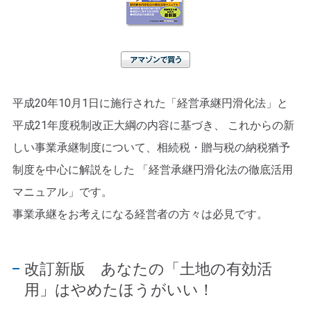
アマゾンで買う
平成20年10月1日に施行された「経営承継円滑化法」と
平成21年度税制改正大綱の内容に基づき、 これからの新
しい事業承継制度について、相続税・贈与税の納税猶予
制度を中心に解説をした 「経営承継円滑化法の徹底活用
マニュアル」です。
事業承継をお考えになる経営者の方々は必見です。
改訂新版 あなたの「土地の有効活
用」はやめたほうがいい！