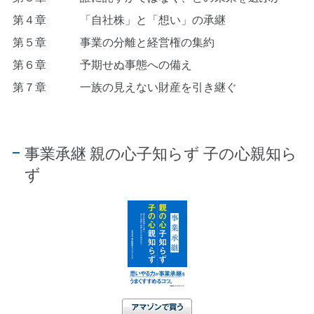
第４章 「自社株」と「想い」の承継
第５章 事業の分離と経営権の集約
第６章 予期せぬ事態への備え
第７章 一族の見えない財産を引き継ぐ
事業承継 親の心子知らず 子の心親知ら
ず
アマゾンで買う