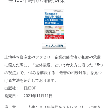
生100年時代の相続対策
アマゾンで買う
土地持ち資産家やファミリー企業の経営者が相続や承継
に悩んだ際に、「全体最適」という考え方に沿った「5つ
の視点」で、 悩みを解決する「最善の相続対策」を見つ
ける方法を紹介しております。
出版社： 日経BP
発売日： 2021年11月11日
序 章 人生１００年時代をストレスフリーに生き