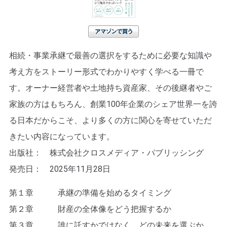
アマゾンで買う
相続・事業承継で最善の選択をするために必要な知識や
考え方をストーリー形式でわかりやすく学べる一冊で
す。オーナー経営者や土地持ち資産家、その後継者やご
家族の方はもちろん、創業100年企業のシェア世界一を誇
る日本だからこそ、より多くの方に関心を寄せていただ
きたい内容になっています。
出版社： 株式会社クロスメディア・パブリッシング
発売日： 2025年11月28日
第１章 承継の準備を始めるタイミング
第２章 財産の全体像をどう把握するか
第３章 誰に託すかではなく、どの未来を選ぶか