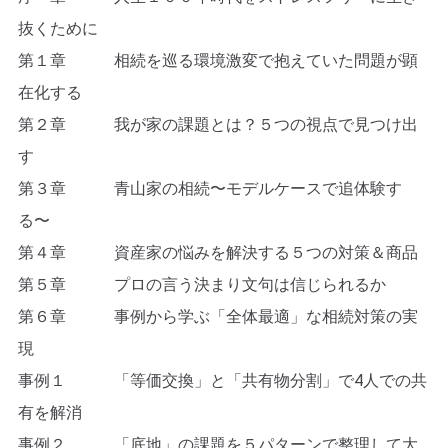
抜くために
第１章 相続を巡る環境激変で抱えていた問題が顕
在化する
第２章 我が家の課題とは？５つの視点で見つけ出
す
第３章 青山家の相続〜モデルケースで追体験す
る〜
第４章 資産家の悩みを解決する５つの対策＆商品
第５章 プロの言う決まり文句は信じられるか
第６章 事例から学ぶ「全体最適」な相続対策の実
現
事例１ 「等価交換」と「共有物分割」で4人での共
有を解消
事例２ 「底地」の課題を５パターンで整理して大