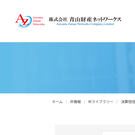
ホーム
/
IR情報
/
IRライブラリー
/
決算短