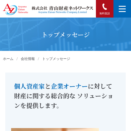
無料面談
トップメッセージ
ホーム
/
会社情報
/
トップメッセージ
個人資産家
と
企業オーナー
に対して
財産に関する総合的な
ソリューショ
ンを提供します。