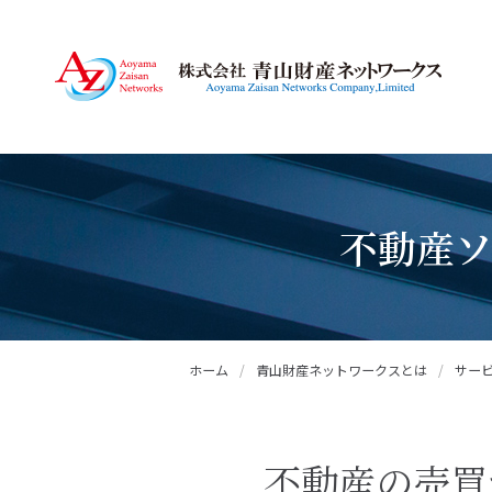
不動産ソ
ホーム
/
青山財産ネットワークスとは
/
サー
不動産の売買