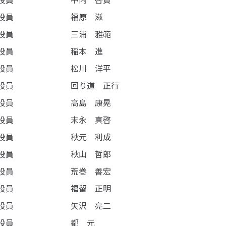
役員
福原 滋
役員
三浦 雅範
役員
稲本 進
役員
松川 洋平
役員
回り道 正行
役員
高島 康晃
役員
末永 真啓
役員
秋元 利成
役員
秋山 哲郎
役員
荒巻 善宏
役員
福留 正明
役員
矢沢 亮二
役員
都 元