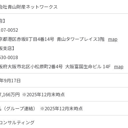
会社青山財産ネットワークス
店】
7-0052
都港区赤坂8丁目4番14号
青山タワープレイス3階
map
阪支店】
0-0018
府大阪市北区小松原町2番4号
大阪富国生命ビル 14F
map
1年9月17日
7,166万円
※2025年12月末時点
8名（グループ連結）
※2025年12月末時点
コンサルティング