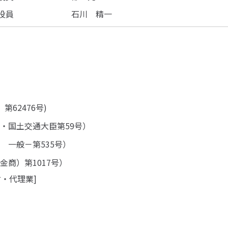
役員
石川 精一
62476号)
・国土交通大臣第59号）
 一般－第535号）
金商）第1017号）
・代理業]