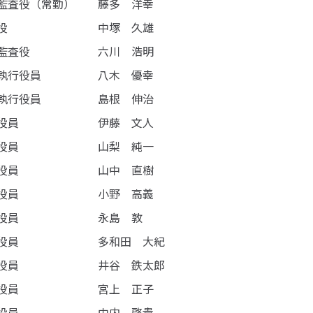
監査役（常勤）
藤多 洋幸
役
中塚 久雄
監査役
六川 浩明
執行役員
八木 優幸
執行役員
島根 伸治
役員
伊藤 文人
役員
山梨 純一
役員
山中 直樹
役員
小野 高義
役員
永島 敦
役員
多和田 大紀
役員
井谷 鉄太郎
役員
宮上 正子
役員
中内 啓貴