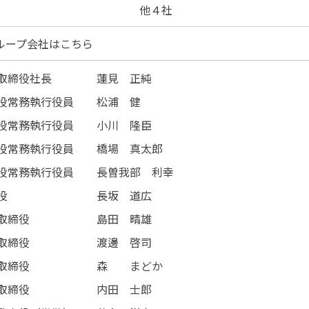
他４社
ループ会社はこちら
取締役社長
蓮見 正純
役常務執行役員
松浦 健
役常務執行役員
小川 隆臣
役常務執行役員
橋場 真太郎
役常務執行役員
長曽我部 利幸
役
長坂 道広
取締役
島田 晴雄
取締役
渡邊 啓司
取締役
森 まどか
取締役
内田 士郎