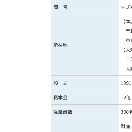
商 号
株式
【本
〒10
東京
所在地
【大
〒53
大阪
設 立
199
資本金
12億
従業員数
39
財産