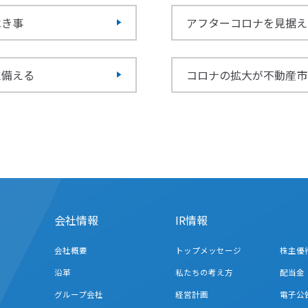
べき事
アフターコロナを見据え
に備える
コロナの拡大が不動産市
会社情報
IR情報
会社概要
トップメッセージ
株主優
沿革
私たちの考え方
配当金
グループ会社
経営計画
電子公