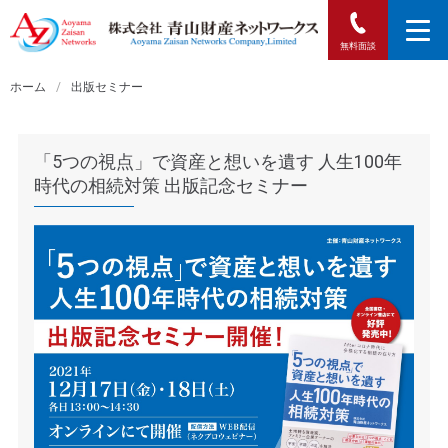
無料面談
ホーム
/
出版セミナー
「5つの視点」で資産と想いを遺す 人生100年
時代の相続対策 出版記念セミナー